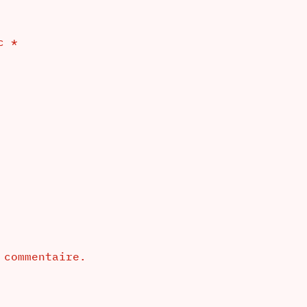
ec
*
 commentaire.