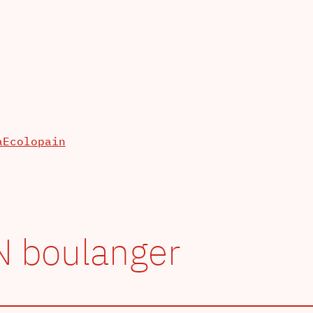
a
Ecolopain
 boulanger