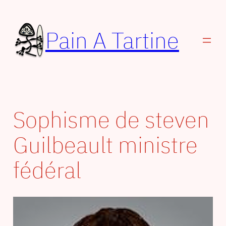
Aller
au
Pain A Tartine
contenu
Sophisme de steven
Guilbeault ministre
fédéral